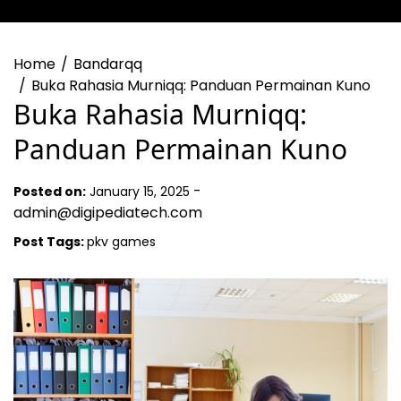
Home
Bandarqq
Buka Rahasia Murniqq: Panduan Permainan Kuno
Buka Rahasia Murniqq:
Panduan Permainan Kuno
-
Posted on:
January 15, 2025
admin@digipediatech.com
Post Tags:
pkv games