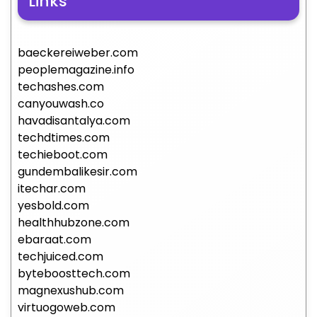
Links
baeckereiweber.com
peoplemagazine.info
techashes.com
canyouwash.co
havadisantalya.com
techdtimes.com
techieboot.com
gundembalikesir.com
itechar.com
yesbold.com
healthhubzone.com
ebaraat.com
techjuiced.com
byteboosttech.com
magnexushub.com
virtuogoweb.com