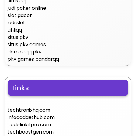
situs qq
judi poker online
slot gacor
judi slot
ahliqq
situs pkv
situs pkv games
dominoqq pkv
pkv games bandarqq
Links
techtronixhq.com
infogadgethub.com
codelinkitpro.com
techboostgen.com