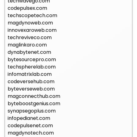
techwavego.com
codepulsex.com
techscopetech.com
magdynoweb.com
innovexaroweb.com
techreviveco.com
maglinkaro.com
dynabytenet.com
bytesourcepro.com
techspherelab.com
infomatrixlab.com
codeversehub.com
byteverseweb.com
magconnecthub.com
byteboostgenius.com
synapsegoplus.com
infopedianet.com
codepulsenet.com
magdynotech.com