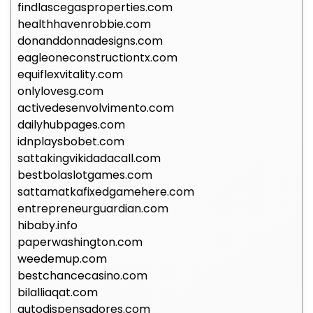
findlascegasproperties.com
healthhavenrobbie.com
donanddonnadesigns.com
eagleoneconstructiontx.com
equiflexvitality.com
onlylovesg.com
activedesenvolvimento.com
dailyhubpages.com
idnplaysbobet.com
sattakingvikidadacall.com
bestbolaslotgames.com
sattamatkafixedgamehere.com
entrepreneurguardian.com
hibaby.info
paperwashington.com
weedemup.com
bestchancecasino.com
bilalliaqat.com
autodispensadores.com