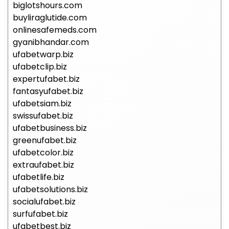
biglotshours.com
buyliraglutide.com
onlinesafemeds.com
gyanibhandar.com
ufabetwarp.biz
ufabetclip.biz
expertufabet.biz
fantasyufabet.biz
ufabetsiam.biz
swissufabet.biz
ufabetbusiness.biz
greenufabet.biz
ufabetcolor.biz
extraufabet.biz
ufabetlife.biz
ufabetsolutions.biz
socialufabet.biz
surfufabet.biz
ufabetbest.biz