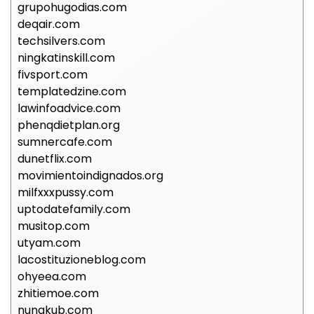
grupohugodias.com
deqair.com
techsilvers.com
ningkatinskill.com
fivsport.com
templatedzine.com
lawinfoadvice.com
phenqdietplan.org
sumnercafe.com
dunetflix.com
movimientoindignados.org
milfxxxpussy.com
uptodatefamily.com
musitop.com
utyam.com
lacostituzioneblog.com
ohyeea.com
zhitiemoe.com
nungkub.com