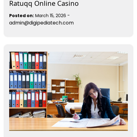
Ratuqq Online Casino
-
Posted on:
March 15, 2026
admin@digipediatech.com