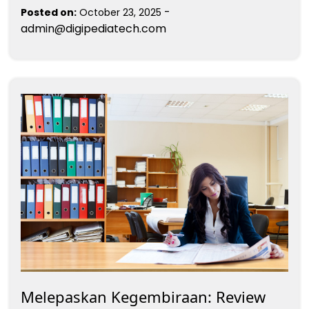
-
Posted on:
October 23, 2025
admin@digipediatech.com
Melepaskan Kegembiraan: Review