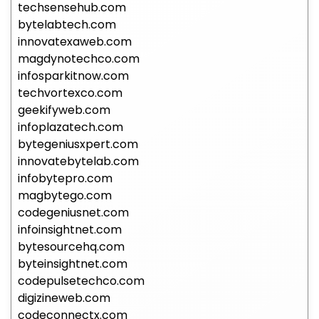
techsensehub.com
bytelabtech.com
innovatexaweb.com
magdynotechco.com
infosparkitnow.com
techvortexco.com
geekifyweb.com
infoplazatech.com
bytegeniusxpert.com
innovatebytelab.com
infobytepro.com
magbytego.com
codegeniusnet.com
infoinsightnet.com
bytesourcehq.com
byteinsightnet.com
codepulsetechco.com
digizineweb.com
codeconnectx.com