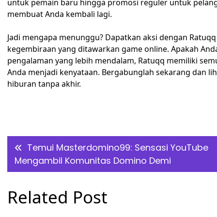
untuk pemain baru hingga promosi reguler untuk pelangg
membuat Anda kembali lagi.
Jadi mengapa menunggu? Dapatkan aksi dengan Ratuqq h
kegembiraan yang ditawarkan game online. Apakah And
pengalaman yang lebih mendalam, Ratuqq memiliki se
Anda menjadi kenyataan. Bergabunglah sekarang dan lih
hiburan tanpa akhir.
Post
Temui Masterdomino99: Sensasi YouTube
Mengambil Komunitas Domino Demi
navigation
Related Post