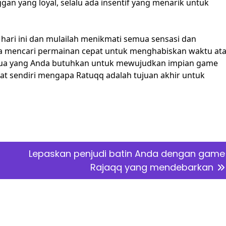
an yang loyal, selalu ada insentif yang menarik untuk
ari ini dan mulailah menikmati semua sensasi dan
a mencari permainan cepat untuk menghabiskan waktu at
mua yang Anda butuhkan untuk mewujudkan impian game
at sendiri mengapa Ratuqq adalah tujuan akhir untuk
Lepaskan penjudi batin Anda dengan game
Rajaqq yang mendebarkan