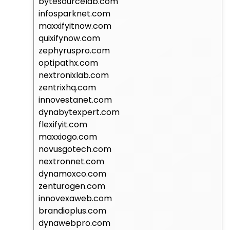
bytesourcelab.com
infosparknet.com
maxxifyitnow.com
quixifynow.com
zephyruspro.com
optipathx.com
nextronixlab.com
zentrixhq.com
innovestanet.com
dynabytexpert.com
flexifyit.com
maxxiogo.com
novusgotech.com
nextronnet.com
dynamoxco.com
zenturogen.com
innovexaweb.com
brandioplus.com
dynawebpro.com