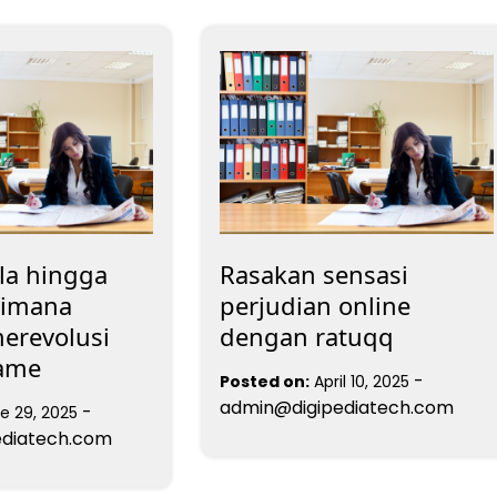
la hingga
Rasakan sensasi
aimana
perjudian online
erevolusi
dengan ratuqq
game
-
Posted on:
April 10, 2025
admin@digipediatech.com
-
e 29, 2025
diatech.com