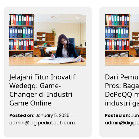
Jelajahi Fitur Inovatif
Dari Pemu
Wedeqq: Game-
Pros: Bag
Changer di Industri
DePoQQ m
Game Online
industri 
-
Posted on:
January 5, 2026
Posted on:
Jun
admin@digipediatech.com
admin@digipe