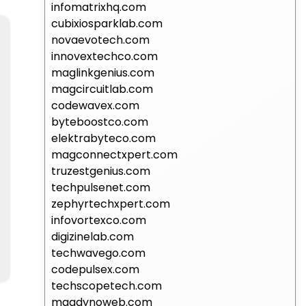
infomatrixhq.com
cubixiosparklab.com
novaevotech.com
innovextechco.com
maglinkgenius.com
magcircuitlab.com
codewavex.com
byteboostco.com
elektrabyteco.com
magconnectxpert.com
truzestgenius.com
techpulsenet.com
zephyrtechxpert.com
infovortexco.com
digizinelab.com
techwavego.com
codepulsex.com
techscopetech.com
magdynoweb.com