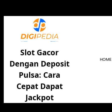
Skip
to
content
Slot Gacor
HOME
Dengan Deposit
Pulsa: Cara
Cepat Dapat
Jackpot