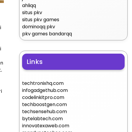
ahliqq
situs pkv
situs pkv games
n
dominoqq pkv
i
pkv games bandarqq
i
Links
an
.
techtronixhq.com
infogadgethub.com
i
codelinkitpro.com
techboostgen.com
techsensehub.com
bytelabtech.com
innovatexaweb.com