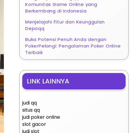
Komunitas Game Online yang
Berkembang di Indonesia
Menjelajahi Fitur dan Keunggulan
Depoqq
Buka Potensi Penuh Anda dengan
PokerPelangi: Pengalaman Poker Online
Terbaik
LINK LAINNYA
judi qq
situs qq
judi poker online
slot gacor
judi slot