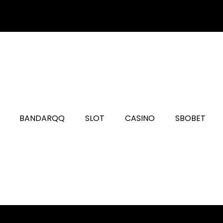
BANDARQQ
SLOT
CASINO
SBOBET