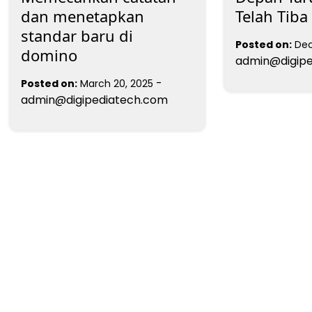
dan menetapkan
Telah Tiba
standar baru di
Posted on:
Dec
domino
admin@digipe
-
Posted on:
March 20, 2025
admin@digipediatech.com