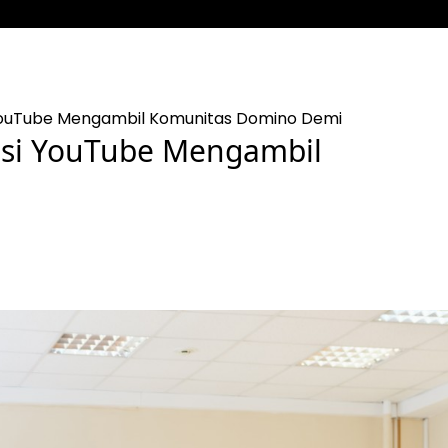
YouTube Mengambil Komunitas Domino Demi
asi YouTube Mengambil