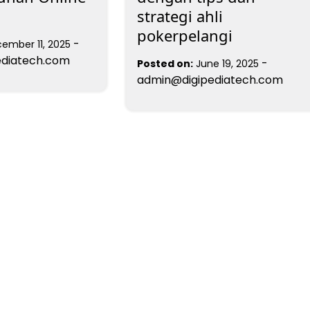
strategi ahli
pokerpelangi
-
ember 11, 2025
diatech.com
-
Posted on:
June 19, 2025
admin@digipediatech.com