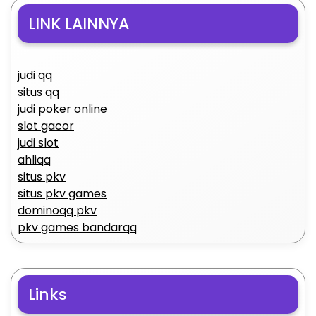
LINK LAINNYA
judi qq
situs qq
judi poker online
slot gacor
judi slot
ahliqq
situs pkv
situs pkv games
dominoqq pkv
pkv games bandarqq
Links