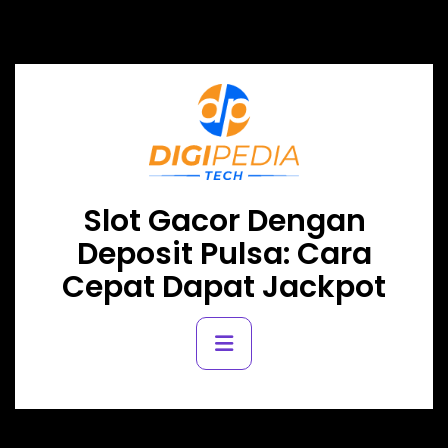
Skip
to
content
Slot Gacor Dengan
Deposit Pulsa: Cara
Cepat Dapat Jackpot
Primary
Menu