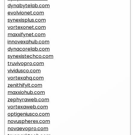
dynabytelab.com
evolvionet.com
synexisplus.com
vortexonet.com
maxxifynet.com
innovexahub.com
dynacorelab.com
synexistechco.com
truvivopro.com
vividusco.com
vortexahq.com
zenithifyit.com
maxxiohub.com
zephyraweb.com
vortexaweb.com
optigeniusco.com
novuspherex.com
novaevopro.com