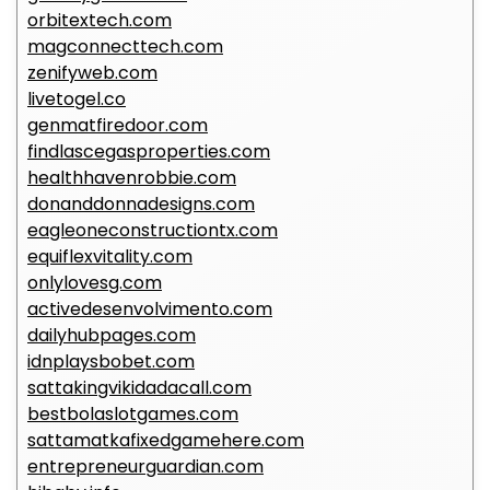
orbitextech.com
magconnecttech.com
zenifyweb.com
livetogel.co
genmatfiredoor.com
findlascegasproperties.com
healthhavenrobbie.com
donanddonnadesigns.com
eagleoneconstructiontx.com
equiflexvitality.com
onlylovesg.com
activedesenvolvimento.com
dailyhubpages.com
idnplaysbobet.com
sattakingvikidadacall.com
bestbolaslotgames.com
sattamatkafixedgamehere.com
entrepreneurguardian.com