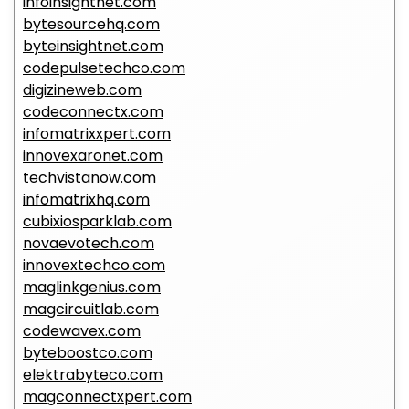
infoinsightnet.com
bytesourcehq.com
byteinsightnet.com
codepulsetechco.com
digizineweb.com
codeconnectx.com
infomatrixxpert.com
innovexaronet.com
techvistanow.com
infomatrixhq.com
cubixiosparklab.com
novaevotech.com
innovextechco.com
maglinkgenius.com
magcircuitlab.com
codewavex.com
byteboostco.com
elektrabyteco.com
magconnectxpert.com