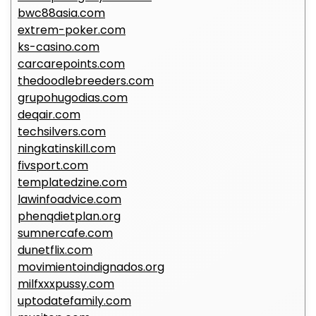
bwc88asia.com
extrem-poker.com
ks-casino.com
carcarepoints.com
thedoodlebreeders.com
grupohugodias.com
deqair.com
techsilvers.com
ningkatinskill.com
fivsport.com
templatedzine.com
lawinfoadvice.com
phenqdietplan.org
sumnercafe.com
dunetflix.com
movimientoindignados.org
milfxxxpussy.com
uptodatefamily.com