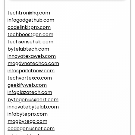
techtronixhq.com
infogadgethub.com
codelinkitpro.com
techboostgen.com
techsensehub.com
bytelabtech.com
innovatexaweb.com
magdynotechco.com
infosparkitnow.com
techvortexco.com
geekifyweb.com
infoplazatech.com
bytegeniusxpert.com
innovatebytelab.com
infobytepro.com
magbytego.com
codegeniusnet.com