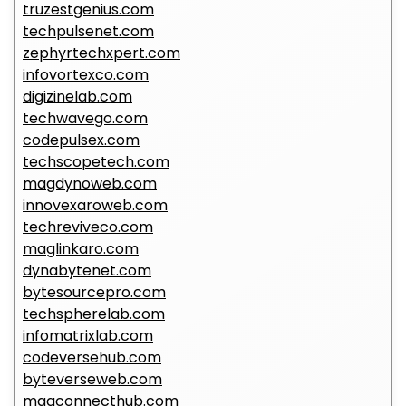
truzestgenius.com
techpulsenet.com
zephyrtechxpert.com
infovortexco.com
digizinelab.com
techwavego.com
codepulsex.com
techscopetech.com
magdynoweb.com
innovexaroweb.com
techreviveco.com
maglinkaro.com
dynabytenet.com
bytesourcepro.com
techspherelab.com
infomatrixlab.com
codeversehub.com
byteverseweb.com
magconnecthub.com