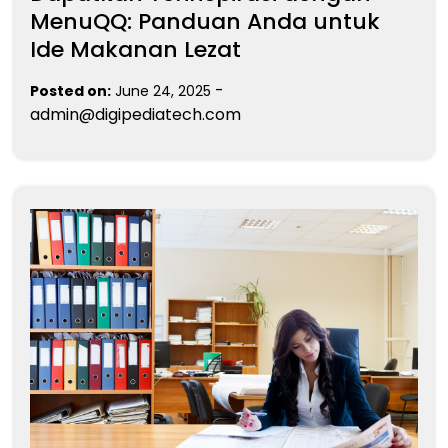
MenuQQ: Panduan Anda untuk
Ide Makanan Lezat
-
Posted on:
June 24, 2025
admin@digipediatech.com