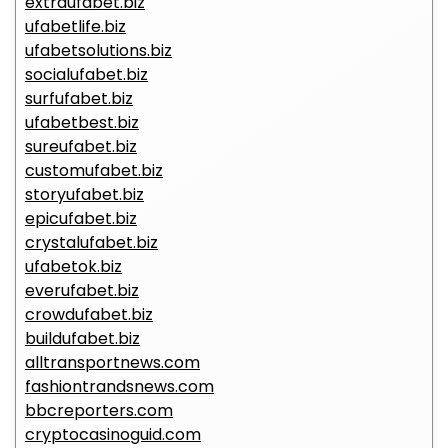
extraufabet.biz
ufabetlife.biz
ufabetsolutions.biz
socialufabet.biz
surfufabet.biz
ufabetbest.biz
sureufabet.biz
customufabet.biz
storyufabet.biz
epicufabet.biz
crystalufabet.biz
ufabetok.biz
everufabet.biz
crowdufabet.biz
buildufabet.biz
alltransportnews.com
fashiontrandsnews.com
bbcreporters.com
cryptocasinoguid.com