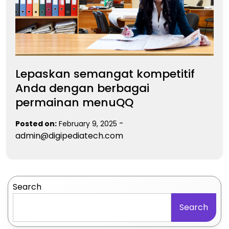
Lepaskan semangat kompetitif
Anda dengan berbagai
permainan menuQQ
-
Posted on:
February 9, 2025
admin@digipediatech.com
Search
Search