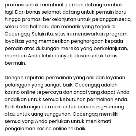
promosi untuk membuat pemain datang kembali
lagi. Dari bonus selamat datang untuk pemain baru
hingga promosi berkelanjutan untuk pelanggan setia,
selalu ada hal baru dan menarik yang terjadi di
Gocengqq. Selain itu, situs ini menawarkan program
loyalitas yang memberikan penghargaan kepada
pemain atas dukungan mereka yang berkelanjutan,
memberi Anda lebih banyak alasan untuk terus
bermain.
Dengan reputasi permainan yang adil dan layanan
pelanggan yang sangat baik, Gocengqq adalah
kasino online tepercaya dan andal yang dapat Anda
andalkan untuk semua kebutuhan permainan Anda.
Baik Anda ingin bermain untuk bersenang-senang
atau untuk uang sungguhan, Gocengqq memiliki
semua yang Anda perlukan untuk menikmati
pengalaman kasino online terbaik.