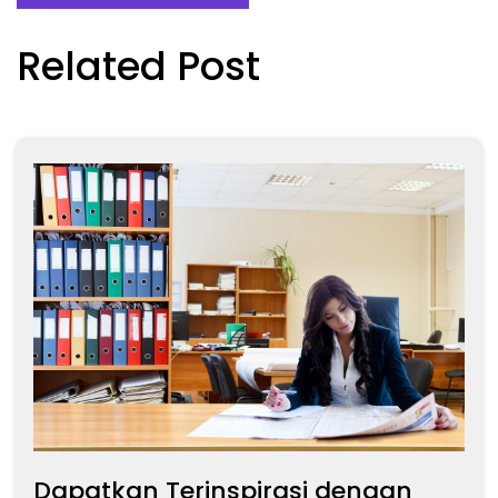
Related Post
Dapatkan Terinspirasi dengan