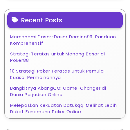
Recent Posts
Memahami Dasar-Dasar Domino99: Panduan
Komprehensif
Strategi Teratas untuk Menang Besar di
Poker88
10 Strategi Poker Teratas untuk Pemula:
Kuasai Permainannya
Bangkitnya AbangQQ: Game-Changer di
Dunia Perjudian Online
Melepaskan Kekuatan Datukqq: Melihat Lebih
Dekat Fenomena Poker Online