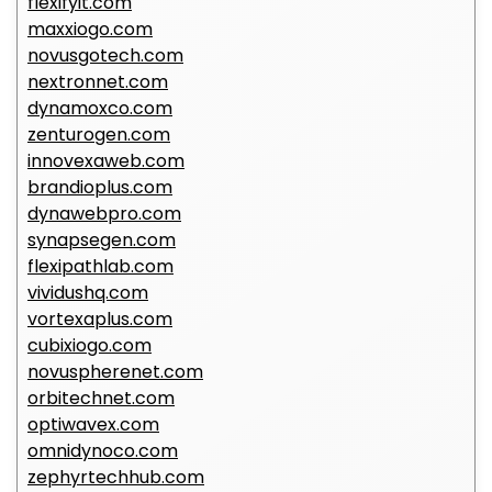
flexifyit.com
maxxiogo.com
novusgotech.com
nextronnet.com
dynamoxco.com
zenturogen.com
innovexaweb.com
brandioplus.com
dynawebpro.com
synapsegen.com
flexipathlab.com
vividushq.com
vortexaplus.com
cubixiogo.com
novuspherenet.com
orbitechnet.com
optiwavex.com
omnidynoco.com
zephyrtechhub.com