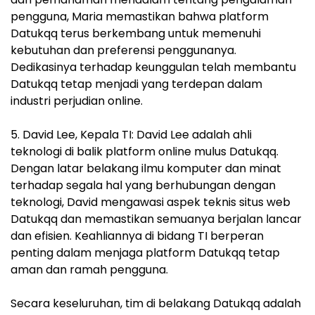
pengguna, Maria memastikan bahwa platform
Datukqq terus berkembang untuk memenuhi
kebutuhan dan preferensi penggunanya.
Dedikasinya terhadap keunggulan telah membantu
Datukqq tetap menjadi yang terdepan dalam
industri perjudian online.
5. David Lee, Kepala TI: David Lee adalah ahli
teknologi di balik platform online mulus Datukqq.
Dengan latar belakang ilmu komputer dan minat
terhadap segala hal yang berhubungan dengan
teknologi, David mengawasi aspek teknis situs web
Datukqq dan memastikan semuanya berjalan lancar
dan efisien. Keahliannya di bidang TI berperan
penting dalam menjaga platform Datukqq tetap
aman dan ramah pengguna.
Secara keseluruhan, tim di belakang Datukqq adalah