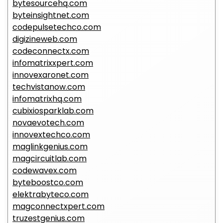
bytesourcehq.com
byteinsightnet.com
codepulsetechco.com
digizineweb.com
codeconnectx.com
infomatrixxpert.com
innovexaronet.com
techvistanow.com
infomatrixhq.com
cubixiosparklab.com
novaevotech.com
innovextechco.com
maglinkgenius.com
magcircuitlab.com
codewavex.com
byteboostco.com
elektrabyteco.com
magconnectxpert.com
truzestgenius.com