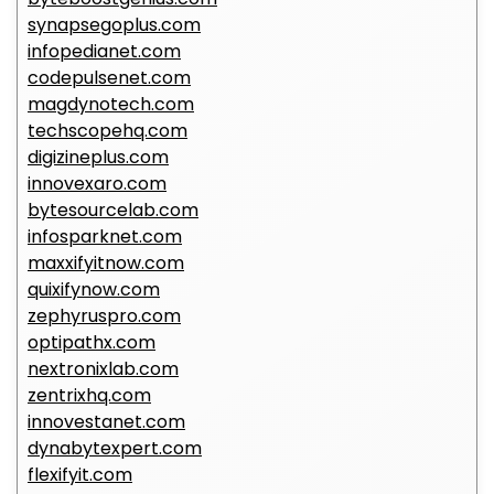
synapsegoplus.com
infopedianet.com
codepulsenet.com
magdynotech.com
techscopehq.com
digizineplus.com
innovexaro.com
bytesourcelab.com
infosparknet.com
maxxifyitnow.com
quixifynow.com
zephyruspro.com
optipathx.com
nextronixlab.com
zentrixhq.com
innovestanet.com
dynabytexpert.com
flexifyit.com