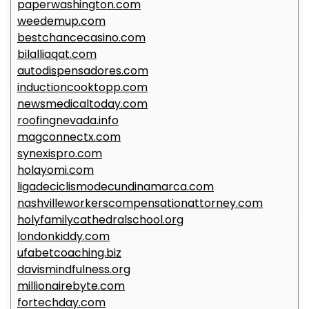
paperwashington.com
weedemup.com
bestchancecasino.com
bilalliaqat.com
autodispensadores.com
inductioncooktopp.com
newsmedicaltoday.com
roofingnevada.info
magconnectx.com
synexispro.com
holayomi.com
ligadeciclismodecundinamarca.com
nashvilleworkerscompensationattorney.com
holyfamilycathedralschool.org
londonkiddy.com
ufabetcoaching.biz
davismindfulness.org
millionairebyte.com
fortechday.com