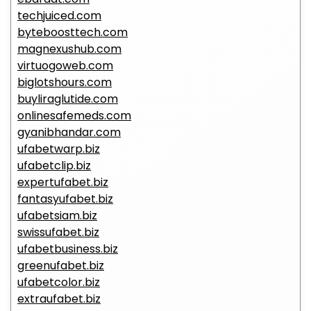
techjuiced.com
byteboosttech.com
magnexushub.com
virtuogoweb.com
biglotshours.com
buyliraglutide.com
onlinesafemeds.com
gyanibhandar.com
ufabetwarp.biz
ufabetclip.biz
expertufabet.biz
fantasyufabet.biz
ufabetsiam.biz
swissufabet.biz
ufabetbusiness.biz
greenufabet.biz
ufabetcolor.biz
extraufabet.biz