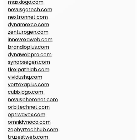
maxxiogo.com
novusgotech.com
nextronnet.com
dynamoxco.com
zenturogen.com
innovexaweb.com
brandioplus.com
dynawebpro.com
synapsegen.com
flexipathlab.com
vividushq.com
vortexaplus.com
cubixiogo.com
novuspherenet.com
orbitechnet.com
optiwavex.com
omnidynoco.com
zephyrtechhub.com
truzestweb.com