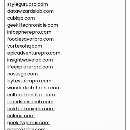
stylegurupro.com
datawizardslab.com
cubiqio.com
geeklifechronicle.com
infospherepro.com
foodiesavorpro.com
vortexohq.com
epicadventurepro.com
insightwavelab.com
lifeexplorerpro.com
novusgo.com
bytestormpro.com
wanderlustchrono.com
culturetrendlab.com
trendsensehub.com
ticktockenigma.com
eulerxr.com
geekifygenius.com
orbitextech.com