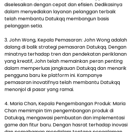
diselesaikan dengan cepat dan efisien. Dedikasinya
dalam menyediakan layanan pelanggan terbaik
telah membantu Datukqq membangun basis
pelanggan setia.
3. John Wong, Kepala Pemasaran: John Wong adalah
dalang di balik strategi pemasaran Datukqq. Dengan
minatnya terhadap tren dan pendekatan periklanan
yang kreatif, John telah memainkan peran penting
dalam memperluas jangkauan Datukqq dan menarik
pengguna baru ke platform ini. Kampanye
pemasaran inovatifnya telah membantu Datukqq
menonjol di pasar yang ramai.
4. Maria Chan, Kepala Pengembangan Produk: Maria
Chan memimpin tim pengembangan produk di
Datukqq, mengawasi pembuatan dan implementasi
game dan fitur baru. Dengan hasrat terhadap inovasi
dan pemahaman mendalam tentang pengalaman