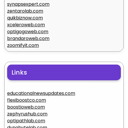
synapsexpert.com
zentarolab.com
quikbiznow.com
xceleroweb.com
optigogoweb.com
brandaroweb.com
zoomifyit.com
Links
educationalnewsupdates.com
flexiboostco.com
boostioweb.com
zephyrushub.com
optipathlab.com
dynabytelab.com