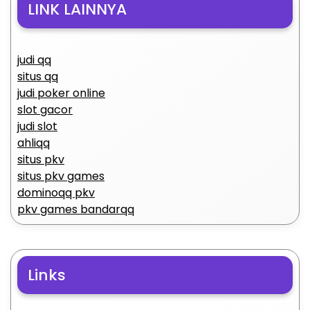
LINK LAINNYA
judi qq
situs qq
judi poker online
slot gacor
judi slot
ahliqq
situs pkv
situs pkv games
dominoqq pkv
pkv games bandarqq
Links