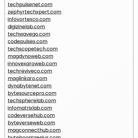
techpulsenet.com
zephyrtechxpert.com
infovortexco.com
digizinelab.com
techwavego.com
codepulsex.com
techscopetech.com
magdynoweb.com
innovexaroweb.com
techreviveco.com
maglinkaro.com
dynabytenet.com
bytesourcepro.com
techspherelab.com
infomatrixlab.com
codeversehub.com
byteverseweb.com
magconnecthub.com
byteboostgenius.com