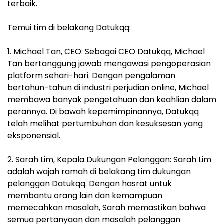
terbaik.
Temui tim di belakang Datukqq:
1. Michael Tan, CEO: Sebagai CEO Datukqq, Michael
Tan bertanggung jawab mengawasi pengoperasian
platform sehari-hari. Dengan pengalaman
bertahun-tahun di industri perjudian online, Michael
membawa banyak pengetahuan dan keahlian dalam
perannya. Di bawah kepemimpinannya, Datukqq
telah melihat pertumbuhan dan kesuksesan yang
eksponensial.
2. Sarah Lim, Kepala Dukungan Pelanggan: Sarah Lim
adalah wajah ramah di belakang tim dukungan
pelanggan Datukqq. Dengan hasrat untuk
membantu orang lain dan kemampuan
memecahkan masalah, Sarah memastikan bahwa
semua pertanyaan dan masalah pelanggan