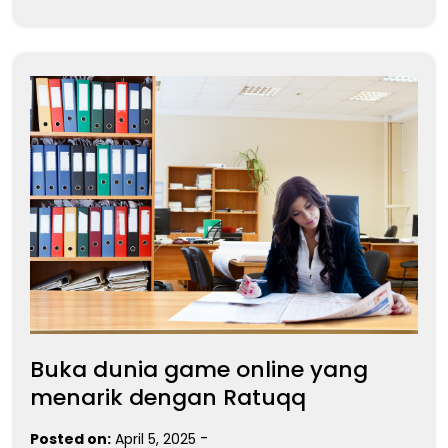
Buka dunia game online yang
menarik dengan Ratuqq
-
Posted on:
April 5, 2025