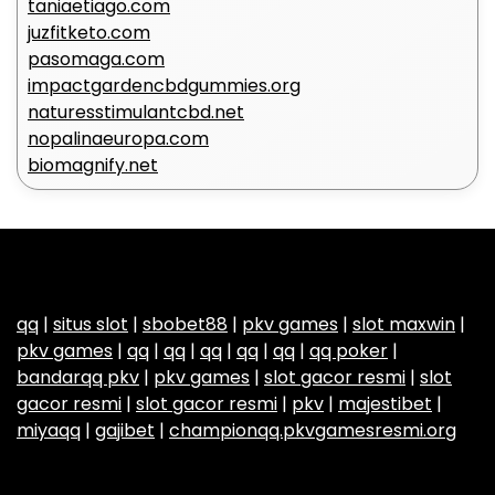
taniaetiago.com
juzfitketo.com
pasomaga.com
impactgardencbdgummies.org
naturesstimulantcbd.net
nopalinaeuropa.com
biomagnify.net
qq
|
situs slot
|
sbobet88
|
pkv games
|
slot maxwin
|
pkv games
|
qq
|
qq
|
qq
|
qq
|
qq
|
qq poker
|
bandarqq pkv
|
pkv games
|
slot gacor resmi
|
slot
gacor resmi
|
slot gacor resmi
|
pkv
|
majestibet
|
miyaqq
|
gajibet
|
championqq.pkvgamesresmi.org