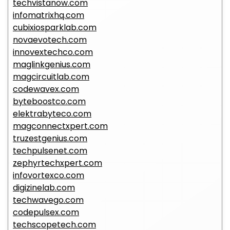
techvistanow.com
infomatrixhq.com
cubixiosparklab.com
novaevotech.com
innovextechco.com
maglinkgenius.com
magcircuitlab.com
codewavex.com
byteboostco.com
elektrabyteco.com
magconnectxpert.com
truzestgenius.com
techpulsenet.com
zephyrtechxpert.com
infovortexco.com
digizinelab.com
techwavego.com
codepulsex.com
techscopetech.com