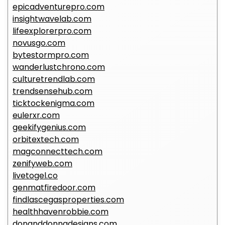
epicadventurepro.com
insightwavelab.com
lifeexplorerpro.com
novusgo.com
bytestormpro.com
wanderlustchrono.com
culturetrendlab.com
trendsensehub.com
ticktockenigma.com
eulerxr.com
geekifygenius.com
orbitextech.com
magconnecttech.com
zenifyweb.com
livetogel.co
genmatfiredoor.com
findlascegasproperties.com
healthhavenrobbie.com
donanddonnadesigns.com