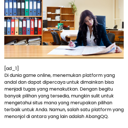
[ad_1]
Di dunia game online, menemukan platform yang
andal dan dapat dipercaya untuk dimainkan bisa
menjadi tugas yang menakutkan. Dengan begitu
banyak pilihan yang tersedia, mungkin sulit untuk
mengetahui situs mana yang merupakan pilihan
terbaik untuk Anda. Namun, salah satu platform yang
menonjol di antara yang lain adalah AbangQQ.