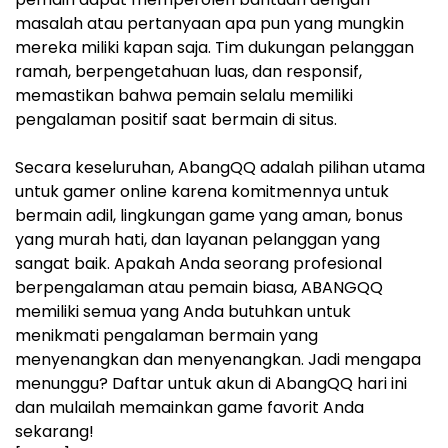
masalah atau pertanyaan apa pun yang mungkin
mereka miliki kapan saja. Tim dukungan pelanggan
ramah, berpengetahuan luas, dan responsif,
memastikan bahwa pemain selalu memiliki
pengalaman positif saat bermain di situs.
Secara keseluruhan, AbangQQ adalah pilihan utama
untuk gamer online karena komitmennya untuk
bermain adil, lingkungan game yang aman, bonus
yang murah hati, dan layanan pelanggan yang
sangat baik. Apakah Anda seorang profesional
berpengalaman atau pemain biasa, ABANGQQ
memiliki semua yang Anda butuhkan untuk
menikmati pengalaman bermain yang
menyenangkan dan menyenangkan. Jadi mengapa
menunggu? Daftar untuk akun di AbangQQ hari ini
dan mulailah memainkan game favorit Anda
sekarang!