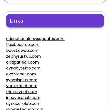
Links
educationalnewsupdates.com
flexiboostco.com
boostioweb.com
zephyrushub.com
optipathlab.com
dynabytelab.com
evolvionet.com
synexisplus.com
vortexonet.com
maxxifynet.com
innovexahub.com
dynacorelab.com
synexistechco.com