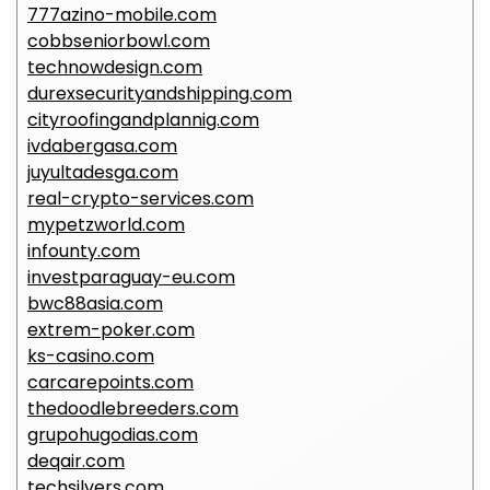
777azino-mobile.com
cobbseniorbowl.com
technowdesign.com
durexsecurityandshipping.com
cityroofingandplannig.com
ivdabergasa.com
juyultadesga.com
real-crypto-services.com
mypetzworld.com
infounty.com
investparaguay-eu.com
bwc88asia.com
extrem-poker.com
ks-casino.com
carcarepoints.com
thedoodlebreeders.com
grupohugodias.com
deqair.com
techsilvers.com