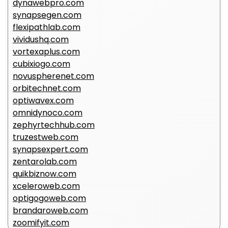
dynawebpro.com
synapsegen.com
flexipathlab.com
vividushq.com
vortexaplus.com
cubixiogo.com
novuspherenet.com
orbitechnet.com
optiwavex.com
omnidynoco.com
zephyrtechhub.com
truzestweb.com
synapsexpert.com
zentarolab.com
quikbiznow.com
xceleroweb.com
optigogoweb.com
brandaroweb.com
zoomifyit.com