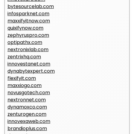
bytesourcelab.com
infosparknet.com
maxxifyitnow.com
quixifynow.com
zephyruspro.com
optipathx.com
nextronixlab.com
zentrixhq.com
innovestanet.com
dynabytexpert.com
flexifyit.com
maxxiogo.com
novusgotech.com
nextronnet.com
dynamoxco.com
zenturogen.com
innovexaweb.com
brandioplus.com