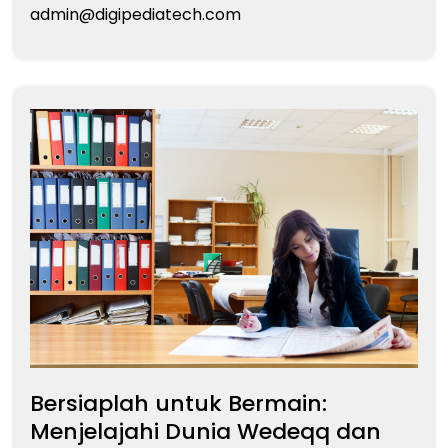
admin@digipediatech.com
Bersiaplah untuk Bermain:
Menjelajahi Dunia Wedeqq dan