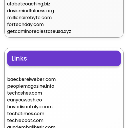
ufabetcoaching.biz
davismindfulness.org
millionairebyte.com
fortechday.com
getcaminorealestateusa.xyz
Links
baeckereiweber.com
peoplemagazine.info
techashes.com
canyouwash.co
havadisantalya.com
techdtimes.com
techieboot.com
gundembalikesir.com