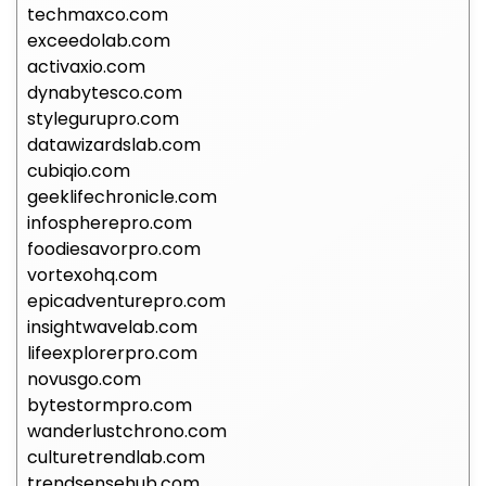
techmaxco.com
exceedolab.com
activaxio.com
dynabytesco.com
stylegurupro.com
datawizardslab.com
cubiqio.com
geeklifechronicle.com
infospherepro.com
foodiesavorpro.com
vortexohq.com
epicadventurepro.com
insightwavelab.com
lifeexplorerpro.com
novusgo.com
bytestormpro.com
wanderlustchrono.com
culturetrendlab.com
trendsensehub.com