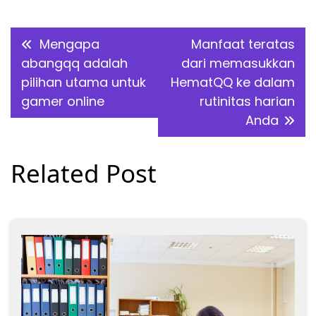
Post
Mengapa
Manfaat teratas
navigation
abangqq adalah
dari memasukkan
pilihan utama untuk
HematQQ ke dalam
gamer online
rutinitas harian
Anda
Related Post