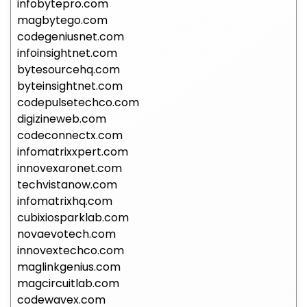
infobytepro.com
magbytego.com
codegeniusnet.com
infoinsightnet.com
bytesourcehq.com
byteinsightnet.com
codepulsetechco.com
digizineweb.com
codeconnectx.com
infomatrixxpert.com
innovexaronet.com
techvistanow.com
infomatrixhq.com
cubixiosparklab.com
novaevotech.com
innovextechco.com
maglinkgenius.com
magcircuitlab.com
codewavex.com