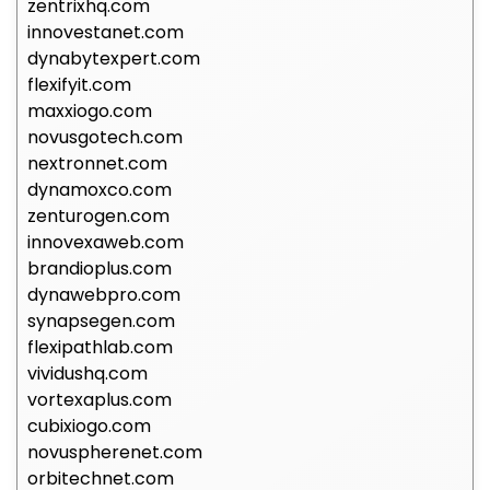
zentrixhq.com
innovestanet.com
dynabytexpert.com
flexifyit.com
maxxiogo.com
novusgotech.com
nextronnet.com
dynamoxco.com
zenturogen.com
innovexaweb.com
brandioplus.com
dynawebpro.com
synapsegen.com
flexipathlab.com
vividushq.com
vortexaplus.com
cubixiogo.com
novuspherenet.com
orbitechnet.com