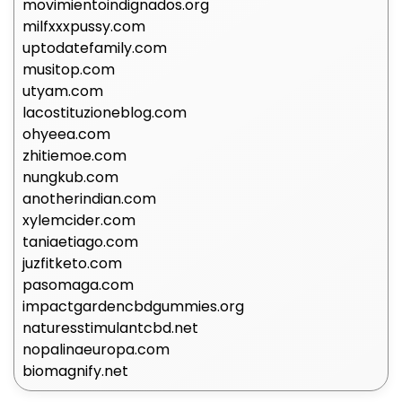
movimientoindignados.org
milfxxxpussy.com
uptodatefamily.com
musitop.com
utyam.com
lacostituzioneblog.com
ohyeea.com
zhitiemoe.com
nungkub.com
anotherindian.com
xylemcider.com
taniaetiago.com
juzfitketo.com
pasomaga.com
impactgardencbdgummies.org
naturesstimulantcbd.net
nopalinaeuropa.com
biomagnify.net