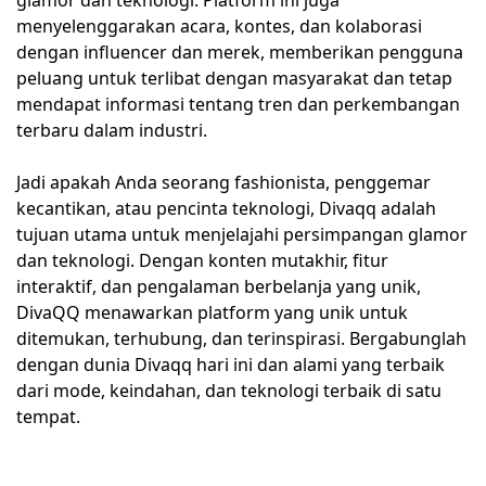
menyelenggarakan acara, kontes, dan kolaborasi
dengan influencer dan merek, memberikan pengguna
peluang untuk terlibat dengan masyarakat dan tetap
mendapat informasi tentang tren dan perkembangan
terbaru dalam industri.
Jadi apakah Anda seorang fashionista, penggemar
kecantikan, atau pencinta teknologi, Divaqq adalah
tujuan utama untuk menjelajahi persimpangan glamor
dan teknologi. Dengan konten mutakhir, fitur
interaktif, dan pengalaman berbelanja yang unik,
DivaQQ menawarkan platform yang unik untuk
ditemukan, terhubung, dan terinspirasi. Bergabunglah
dengan dunia Divaqq hari ini dan alami yang terbaik
dari mode, keindahan, dan teknologi terbaik di satu
tempat.