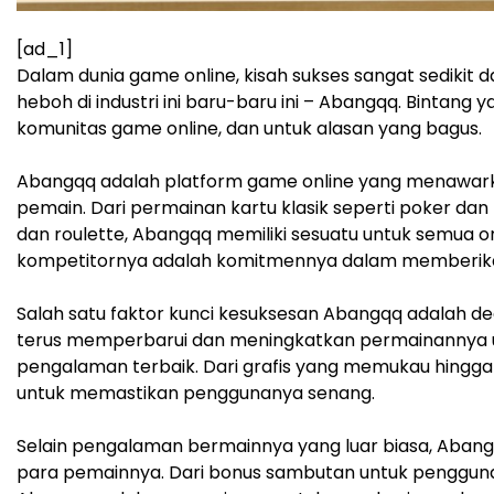
[ad_1]
Dalam dunia game online, kisah sukses sangat sedikit 
heboh di industri ini baru-baru ini – Abangqq. Bintang 
komunitas game online, dan untuk alasan yang bagus.
Abangqq adalah platform game online yang menawark
pemain. Dari permainan kartu klasik seperti poker dan 
dan roulette, Abangqq memiliki sesuatu untuk semu
kompetitornya adalah komitmennya dalam memberika
Salah satu faktor kunci kesuksesan Abangqq adalah de
terus memperbarui dan meningkatkan permainannya
pengalaman terbaik. Dari grafis yang memukau hingg
untuk memastikan penggunanya senang.
Selain pengalaman bermainnya yang luar biasa, Aban
para pemainnya. Dari bonus sambutan untuk pengguna