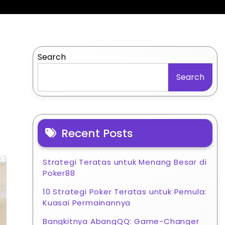
Search
Search
Recent Posts
Strategi Teratas untuk Menang Besar di
Poker88
10 Strategi Poker Teratas untuk Pemula:
Kuasai Permainannya
Bangkitnya AbangQQ: Game-Changer