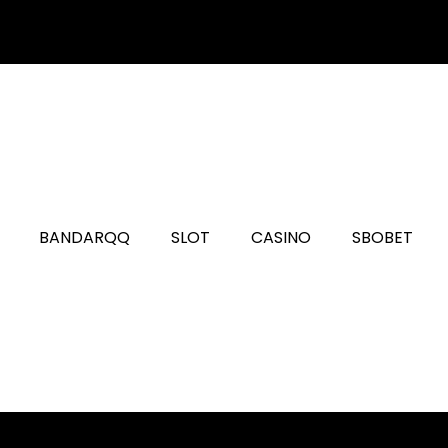
BANDARQQ
SLOT
CASINO
SBOBET