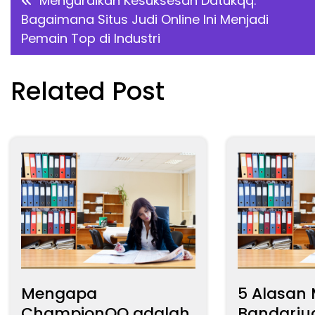
Menguraikan Kesuksesan Datukqq:
Bagaimana Situs Judi Online Ini Menjadi
navigation
Pemain Top di Industri
Related Post
Mengapa
5 Alasan
ChampionQQ adalah
Bandarju