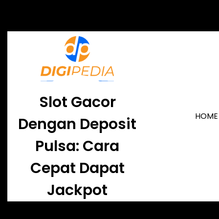
Skip
to
content
Slot Gacor
HOME
Dengan Deposit
Pulsa: Cara
Cepat Dapat
Jackpot