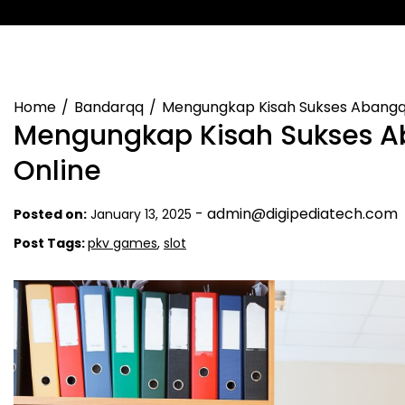
Home
Bandarqq
Mengungkap Kisah Sukses Abangq
Mengungkap Kisah Sukses A
Online
-
admin@digipediatech.com
Posted on:
January 13, 2025
Post Tags:
pkv games
,
slot