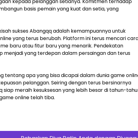
gaan kepada pelanggan setianya. Komitmen terhadap
bangun basis pemain yang kuat dan setia, yang
 kisah sukses Abangqq adalah kemampuannya untuk
ne yang terus berubah. Platform ini terus mencari car
game baru atau fitur baru yang menarik. Pendekatan
p menjadi yang terdepan dalam persaingan dan terus
 tentang apa yang bisa dicapai dalam dunia game onlin
kepuasan pelanggan. Seiring dengan terus bersinarnya
q siap meraih kesuksesan yang lebih besar di tahun-tahu
me online telah tiba.