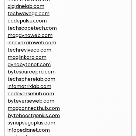
digizinelab.com
techwavego.com
codepulsex.com
techscopetech.com
magdynoweb.com
innovexaroweb.com
techreviveco.com
maglinkaro.com
dynabytenet.com
bytesourcepro.com
techspherelab.com
infomatrixlab.com
codeversehub.com
byteverseweb.com
magconnecthub.com
byteboostgenius.com
synapsegoplus.com
infopedianet.com