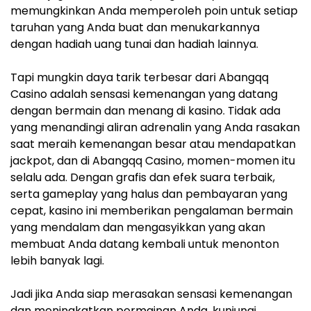
memungkinkan Anda memperoleh poin untuk setiap
taruhan yang Anda buat dan menukarkannya
dengan hadiah uang tunai dan hadiah lainnya.
Tapi mungkin daya tarik terbesar dari Abangqq
Casino adalah sensasi kemenangan yang datang
dengan bermain dan menang di kasino. Tidak ada
yang menandingi aliran adrenalin yang Anda rasakan
saat meraih kemenangan besar atau mendapatkan
jackpot, dan di Abangqq Casino, momen-momen itu
selalu ada. Dengan grafis dan efek suara terbaik,
serta gameplay yang halus dan pembayaran yang
cepat, kasino ini memberikan pengalaman bermain
yang mendalam dan mengasyikkan yang akan
membuat Anda datang kembali untuk menonton
lebih banyak lagi.
Jadi jika Anda siap merasakan sensasi kemenangan
dan meningkatkan permainan Anda, kunjungi