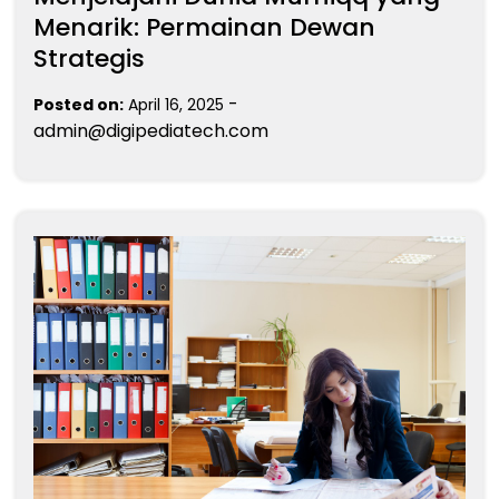
Menarik: Permainan Dewan
Strategis
-
Posted on:
April 16, 2025
admin@digipediatech.com