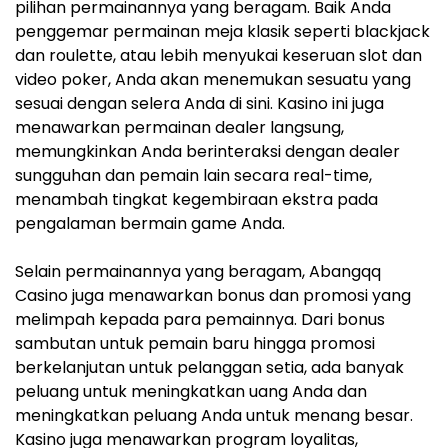
pilihan permainannya yang beragam. Baik Anda
penggemar permainan meja klasik seperti blackjack
dan roulette, atau lebih menyukai keseruan slot dan
video poker, Anda akan menemukan sesuatu yang
sesuai dengan selera Anda di sini. Kasino ini juga
menawarkan permainan dealer langsung,
memungkinkan Anda berinteraksi dengan dealer
sungguhan dan pemain lain secara real-time,
menambah tingkat kegembiraan ekstra pada
pengalaman bermain game Anda.
Selain permainannya yang beragam, Abangqq
Casino juga menawarkan bonus dan promosi yang
melimpah kepada para pemainnya. Dari bonus
sambutan untuk pemain baru hingga promosi
berkelanjutan untuk pelanggan setia, ada banyak
peluang untuk meningkatkan uang Anda dan
meningkatkan peluang Anda untuk menang besar.
Kasino juga menawarkan program loyalitas,