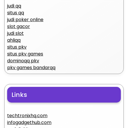
judi qq
situs qq
judi poker online
slot gacor
judi slot
ahliqq
situs pkv
situs pkv games
dominoqq pkv
pkv games bandarqq
Links
techtronixhq.com
infogadgethub.com