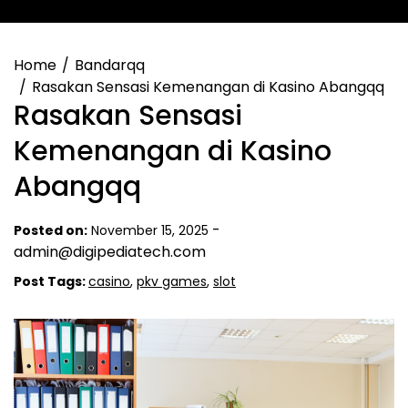
Home
Bandarqq
Rasakan Sensasi Kemenangan di Kasino Abangqq
Rasakan Sensasi
Kemenangan di Kasino
Abangqq
-
Posted on:
November 15, 2025
admin@digipediatech.com
Post Tags:
casino
,
pkv games
,
slot