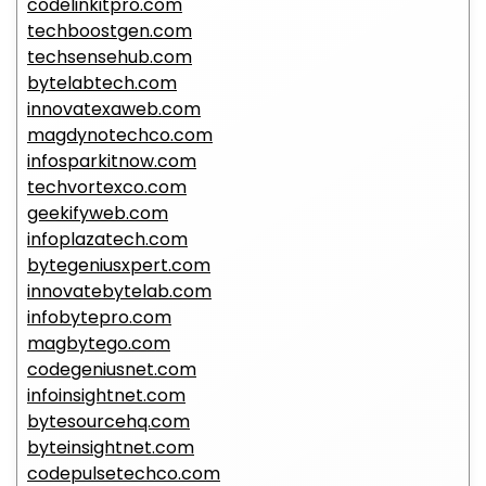
codelinkitpro.com
techboostgen.com
techsensehub.com
bytelabtech.com
innovatexaweb.com
magdynotechco.com
infosparkitnow.com
techvortexco.com
geekifyweb.com
infoplazatech.com
bytegeniusxpert.com
innovatebytelab.com
infobytepro.com
magbytego.com
codegeniusnet.com
infoinsightnet.com
bytesourcehq.com
byteinsightnet.com
codepulsetechco.com