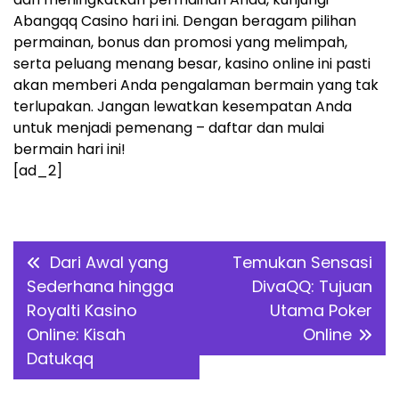
Abangqq Casino hari ini. Dengan beragam pilihan
permainan, bonus dan promosi yang melimpah,
serta peluang menang besar, kasino online ini pasti
akan memberi Anda pengalaman bermain yang tak
terlupakan. Jangan lewatkan kesempatan Anda
untuk menjadi pemenang – daftar dan mulai
bermain hari ini!
[ad_2]
Post
Dari Awal yang
Temukan Sensasi
navigation
Sederhana hingga
DivaQQ: Tujuan
Royalti Kasino
Utama Poker
Online: Kisah
Online
Datukqq