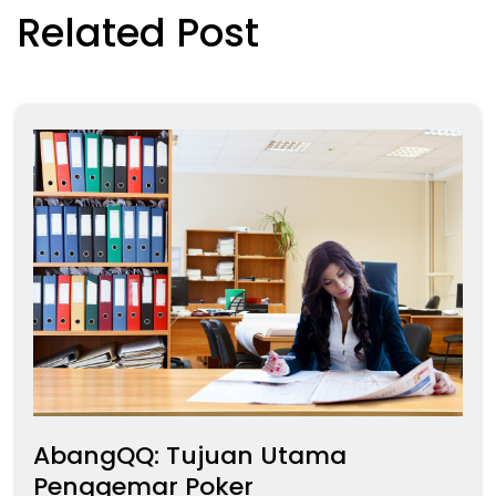
Related Post
AbangQQ: Tujuan Utama
Penggemar Poker