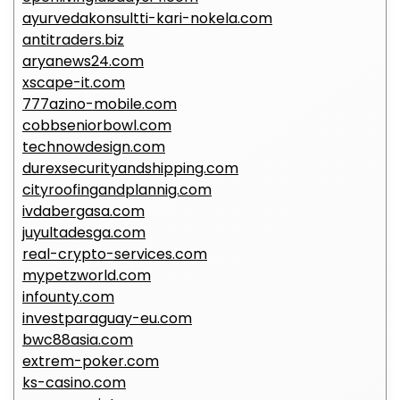
ayurvedakonsultti-kari-nokela.com
antitraders.biz
aryanews24.com
xscape-it.com
777azino-mobile.com
cobbseniorbowl.com
technowdesign.com
durexsecurityandshipping.com
cityroofingandplannig.com
ivdabergasa.com
juyultadesga.com
real-crypto-services.com
mypetzworld.com
infounty.com
investparaguay-eu.com
bwc88asia.com
extrem-poker.com
ks-casino.com