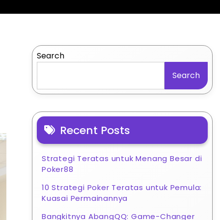
Search
Search
Recent Posts
Strategi Teratas untuk Menang Besar di
Poker88
10 Strategi Poker Teratas untuk Pemula:
Kuasai Permainannya
Bangkitnya AbangQQ: Game-Changer