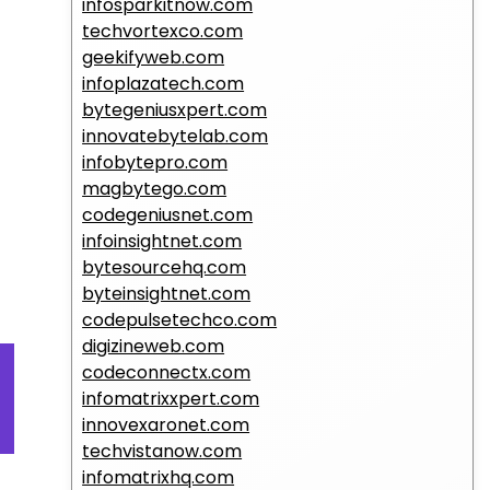
infosparkitnow.com
techvortexco.com
geekifyweb.com
infoplazatech.com
bytegeniusxpert.com
innovatebytelab.com
infobytepro.com
magbytego.com
codegeniusnet.com
infoinsightnet.com
bytesourcehq.com
byteinsightnet.com
codepulsetechco.com
digizineweb.com
codeconnectx.com
infomatrixxpert.com
innovexaronet.com
techvistanow.com
infomatrixhq.com