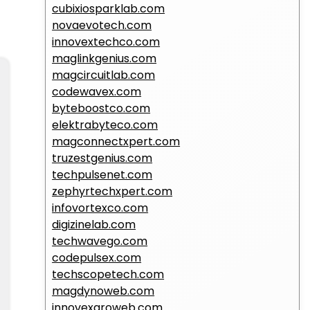
cubixiosparklab.com
novaevotech.com
innovextechco.com
maglinkgenius.com
magcircuitlab.com
codewavex.com
byteboostco.com
elektrabyteco.com
magconnectxpert.com
truzestgenius.com
techpulsenet.com
zephyrtechxpert.com
infovortexco.com
digizinelab.com
techwavego.com
codepulsex.com
techscopetech.com
magdynoweb.com
innovexaroweb.com