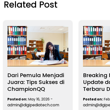
Related Post
Dari Pemula Menjadi
Breaking 
Juara: Tips Sukses di
Update da
ChampionQQ
Terbaru 
-
Posted on:
May 16, 2026
Posted on:
Feb
admin@digipediatech.com
admin@digipe