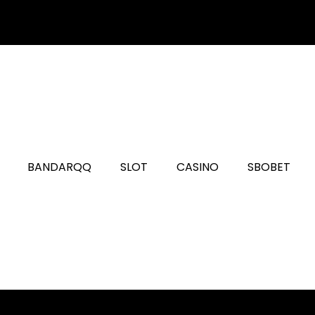
BANDARQQ
SLOT
CASINO
SBOBET