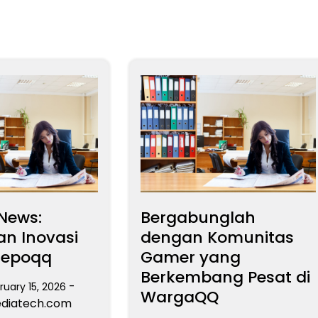
News:
Bergabunglah
n Inovasi
dengan Komunitas
Depoqq
Gamer yang
Berkembang Pesat di
-
ruary 15, 2026
WargaQQ
diatech.com