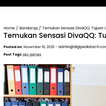
Home
Bandarqq
Temukan Sensasi DivaQQ: Tujuan 
Temukan Sensasi DivaQQ: Tu
-
admin@digipediatech.c
Posted on:
November 16, 2025
Post Tags:
pkv games