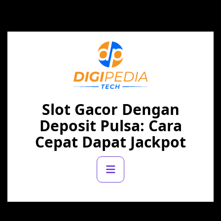
Skip
to
content
Slot Gacor Dengan
Deposit Pulsa: Cara
Cepat Dapat Jackpot
Primary
Menu