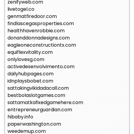
zenifyweb.com
livetogel.co
genmatfiredoor.com
findlascegasproperties.com
healthhavenrobbie.com
donanddonnadesigns.com
eagleoneconstructiontx.com
equiflexvitality.com
onlylovesg.com
activedesenvolvimento.com
dailyhubpages.com
idnplaysbobet.com
sattakingvikidadacall.com
bestbolaslotgames.com
sattamatkafixedgamehere.com
entrepreneurguardian.com
hibaby.info
paperwashington.com
weedemup.com