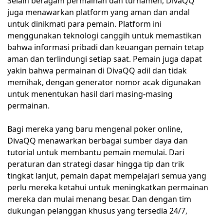
Selain beragam permainan dan turnamen, DivaQQ
juga menawarkan platform yang aman dan andal
untuk dinikmati para pemain. Platform ini
menggunakan teknologi canggih untuk memastikan
bahwa informasi pribadi dan keuangan pemain tetap
aman dan terlindungi setiap saat. Pemain juga dapat
yakin bahwa permainan di DivaQQ adil dan tidak
memihak, dengan generator nomor acak digunakan
untuk menentukan hasil dari masing-masing
permainan.
Bagi mereka yang baru mengenal poker online,
DivaQQ menawarkan berbagai sumber daya dan
tutorial untuk membantu pemain memulai. Dari
peraturan dan strategi dasar hingga tip dan trik
tingkat lanjut, pemain dapat mempelajari semua yang
perlu mereka ketahui untuk meningkatkan permainan
mereka dan mulai menang besar. Dan dengan tim
dukungan pelanggan khusus yang tersedia 24/7,