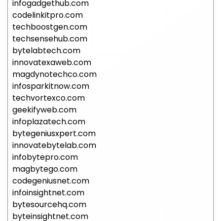
infogadgethub.com
codelinkitpro.com
techboostgen.com
techsensehub.com
bytelabtech.com
innovatexaweb.com
magdynotechco.com
infosparkitnow.com
techvortexco.com
geekifyweb.com
infoplazatech.com
bytegeniusxpert.com
innovatebytelab.com
infobytepro.com
magbytego.com
codegeniusnet.com
infoinsightnet.com
bytesourcehq.com
byteinsightnet.com