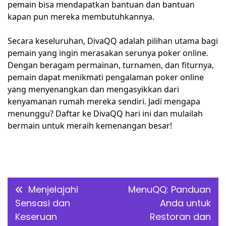
pemain bisa mendapatkan bantuan dan bantuan
kapan pun mereka membutuhkannya.
Secara keseluruhan, DivaQQ adalah pilihan utama bagi
pemain yang ingin merasakan serunya poker online.
Dengan beragam permainan, turnamen, dan fiturnya,
pemain dapat menikmati pengalaman poker online
yang menyenangkan dan mengasyikkan dari
kenyamanan rumah mereka sendiri. Jadi mengapa
menunggu? Daftar ke DivaQQ hari ini dan mulailah
bermain untuk meraih kemenangan besar!
Post
Menjelajahi
MenuQQ: Panduan
navigation
Sensasi dan
Anda untuk
Keseruan
Restoran dan