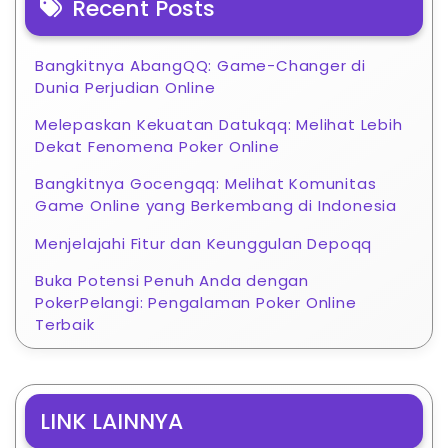
Recent Posts
Bangkitnya AbangQQ: Game-Changer di
Dunia Perjudian Online
Melepaskan Kekuatan Datukqq: Melihat Lebih
Dekat Fenomena Poker Online
Bangkitnya Gocengqq: Melihat Komunitas
Game Online yang Berkembang di Indonesia
Menjelajahi Fitur dan Keunggulan Depoqq
Buka Potensi Penuh Anda dengan
PokerPelangi: Pengalaman Poker Online
Terbaik
LINK LAINNYA