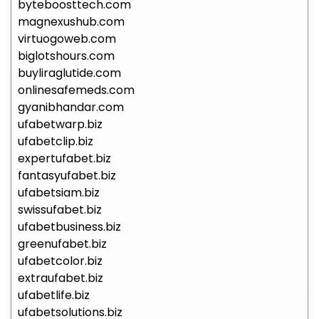
byteboosttech.com
magnexushub.com
virtuogoweb.com
biglotshours.com
buyliraglutide.com
onlinesafemeds.com
gyanibhandar.com
ufabetwarp.biz
ufabetclip.biz
expertufabet.biz
fantasyufabet.biz
ufabetsiam.biz
swissufabet.biz
ufabetbusiness.biz
greenufabet.biz
ufabetcolor.biz
extraufabet.biz
ufabetlife.biz
ufabetsolutions.biz