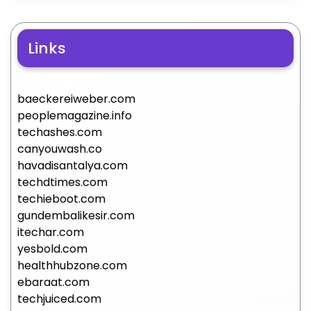
Links
baeckereiweber.com
peoplemagazine.info
techashes.com
canyouwash.co
havadisantalya.com
techdtimes.com
techieboot.com
gundembalikesir.com
itechar.com
yesbold.com
healthhubzone.com
ebaraat.com
techjuiced.com