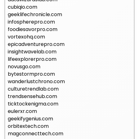
cubiqio.com
geeklifechronicle.com
infospherepro.com
foodiesavorpro.com
vortexohq.com
epicadventurepro.com
insightwavelab.com
lifeexplorerpro.com
novusgo.com
bytestormpro.com
wanderlustchrono.com
culturetrendlab.com
trendsensehub.com
ticktockenigma.com
eulerxr.com
geekifygenius.com
orbitextech.com
magconnecttech.com