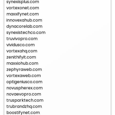
synexisplus.com
vortexonet.com
maxxifynet.com
innovexahub.com
dynacorelab.com
synexistechco.com
truvivopro.com
vividusco.com
vortexahq.com
zenithifyit.com
maxxiohub.com
zephyraweb.com
vortexaweb.com
optigeniusco.com
novuspherex.com
novaevopro.com
trusparktech.com
trubrandzhq.com
boostifynet.com