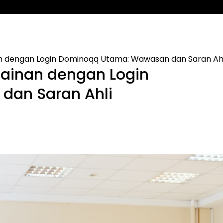
 dengan Login Dominoqq Utama: Wawasan dan Saran Ahl
ainan dengan Login
dan Saran Ahli