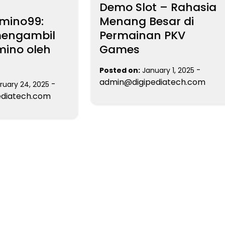
Demo Slot – Rahasia
mino99:
Menang Besar di
engambil
Permainan PKV
mino oleh
Games
-
Posted on:
January 1, 2025
admin@digipediatech.com
-
ruary 24, 2025
diatech.com