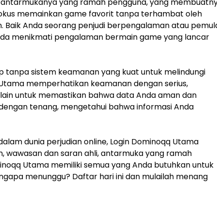
lah antarmukanya yang ramah pengguna, yang membuatn
 fokus memainkan game favorit tanpa terhambat oleh
. Baik Anda seorang penjudi berpengalaman atau pemul
da menikmati pengalaman bermain game yang lancar
kap tanpa sistem keamanan yang kuat untuk melindungi
q Utama memperhatikan keamanan dengan serius,
 lain untuk memastikan bahwa data Anda aman dan
in dengan tenang, mengetahui bahwa informasi Anda
 dalam dunia perjudian online, Login Dominoqq Utama
n, wawasan dan saran ahli, antarmuka yang ramah
inoqq Utama memiliki semua yang Anda butuhkan untuk
ngapa menunggu? Daftar hari ini dan mulailah menang