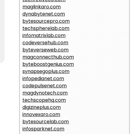
maglinkaro.com
dynabytenet.com
bytesourcepro.com
techspherelab.com
infomatrixlab.com
codeversehub.com
byteverseweb.com
magconnecthub.com
byteboostgenius.com
synapsegoplus.com
infopedianet.com
codepulsenet.com
magdynotech.com
techscopehq.com
digizineplus.com
innovexaro.com
bytesourcelab.com
infosparknet.com