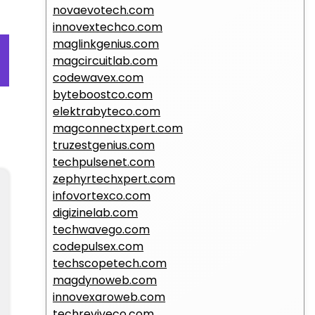
novaevotech.com
innovextechco.com
maglinkgenius.com
magcircuitlab.com
codewavex.com
byteboostco.com
elektrabyteco.com
magconnectxpert.com
truzestgenius.com
techpulsenet.com
zephyrtechxpert.com
infovortexco.com
digizinelab.com
techwavego.com
codepulsex.com
techscopetech.com
magdynoweb.com
innovexaroweb.com
techreviveco.com