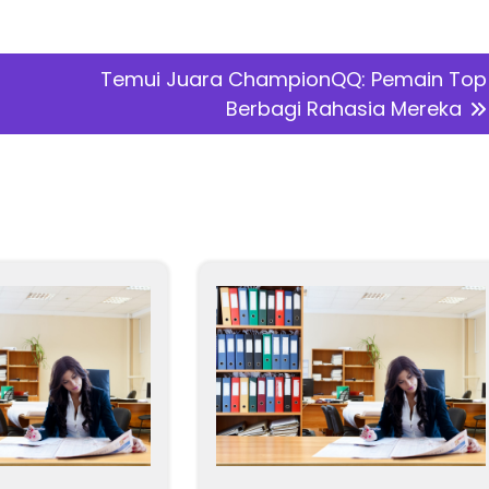
Temui Juara ChampionQQ: Pemain Top
Berbagi Rahasia Mereka