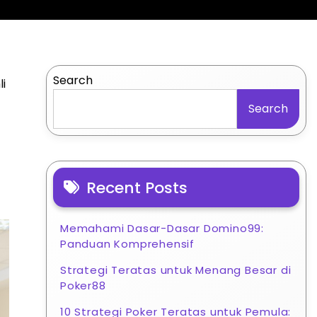
Search
i
Search
Recent Posts
Memahami Dasar-Dasar Domino99:
Panduan Komprehensif
Strategi Teratas untuk Menang Besar di
Poker88
10 Strategi Poker Teratas untuk Pemula: